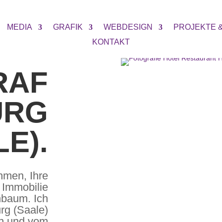
MEDIA
GRAFIK
WEBDESIGN
PROJEKTE 
KONTAKT
RAF
URG
E).
hmen, Ihre
e Immobilie
nbaum. Ich
urg (Saale)
en und vom