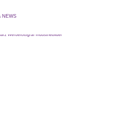
Login
& NEWS
039422 / 690 970
Mo-Do 12-18 Uhr