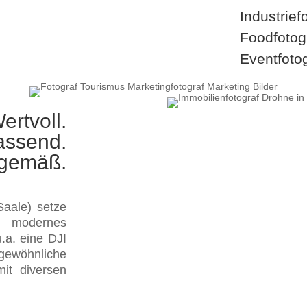
Industrief
Foodfotog
Eventfotog
ertvoll.
assend.
tgemäß.
aale) setze
d modernes
a. eine DJI
gewöhnliche
it diversen