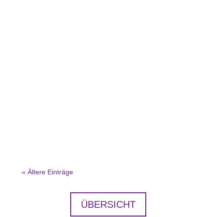
Mit dem Kauf der hochmodernen DJI Mavic 3
Classic Drohne,...
« Ältere Einträge
ÜBERSICHT