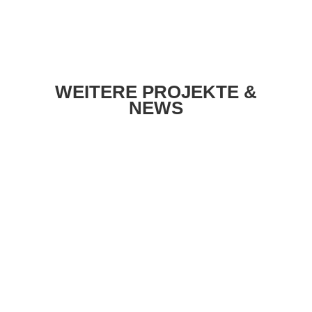
WEITERE PROJEKTE &
NEWS
Kürzlich habe ich mir spontan einen Tag
freigenommen und bin mit der...