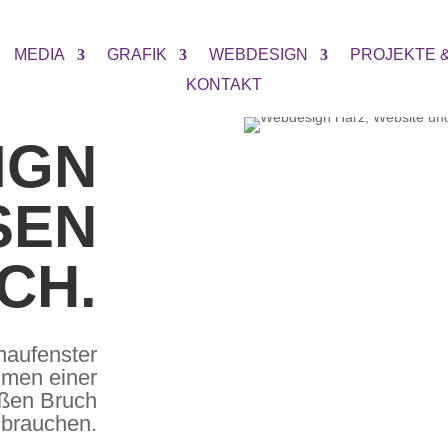
MEDIA
GRAFIK
WEBDESIGN
PROJEKTE 
KONTAKT
IGN
N B
H.
chaufenster
hmen einer
ßen Bruch
brauchen.