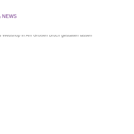
Login
& NEWS
039422 / 690 970
Mo-Do 12-18 Uhr