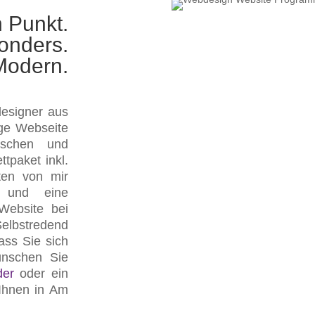
 Punkt.
onders.
Modern.
designer aus
ige Webseite
nschen und
tpaket inkl.
ten von mir
e und eine
Website bei
lbstredend
dass Sie sich
nschen Sie
der
oder ein
 Ihnen in Am