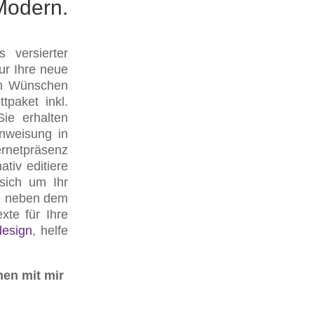
Modern.
versierter
ur Ihre neue
ren Wünschen
tpaket inkl.
Sie erhalten
nweisung in
rnetpräsenz
tiv editiere
sich um Ihr
e neben dem
te für Ihre
esign
, helfe
men mit mir