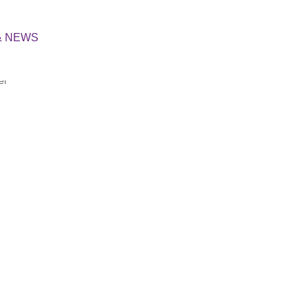
Login
& NEWS
039422 / 690 970
Mo-Do 12-18 Uhr